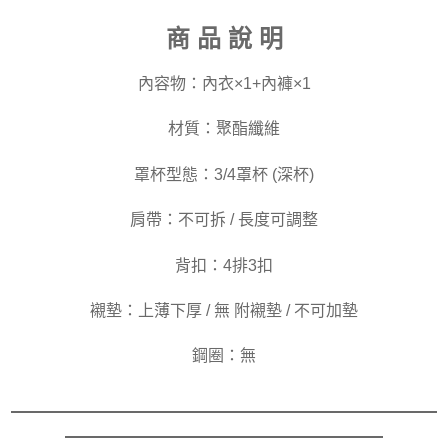
商 品 說 明
內容物：內衣×1+內褲×1
材質：聚酯纖維
罩杯型態：3/4罩杯 (深杯)
肩帶：不可拆 / 長度可調整
背扣：4排3扣
襯墊：上薄下厚 / 無 附襯墊 / 不可加墊
鋼圈：無