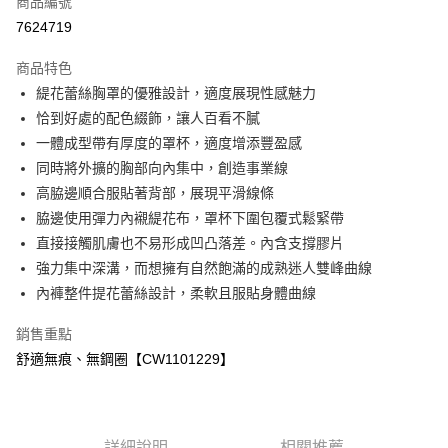
商品編號
超商取貨付款
7624719
LINE Pay
商品特色
Apple Pay
緹花蕾絲胸罩的優雅設計，適度展現性感魅力
恰到好處的配色綴飾，讓人百看不膩
ATM付款
一體成型帶有厚度的罩杯，適度增添豐盈感
同時將外擴的胸部向內集中，創造事業線
運送方式
高脇邊順合服貼著背部，展現平滑線條
全家付款取貨
脇邊使用彈力內襯緹花布，罩杯下圍包覆式鬆緊帶
免運費
直接接觸肌膚也不易形成凹凸落差。內含支撐膠片
強力集中深溝，而想擁有自然飽滿的成熟迷人雙峰曲線
付款後全家取貨
內褲整件提花蕾絲設計，柔軟且服貼身體曲線
免運費
銷售重點
7-11付款取貨
舒適無痕、無鋼圈【CW1101229】
免運費
付款後7-11取貨
免運費
詳細說明
相關推薦