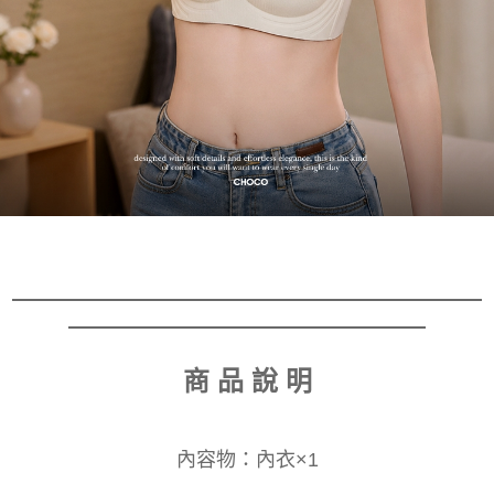
商 品 說 明
內容物：
內衣×1