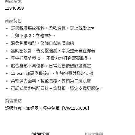
商品編號
超商取貨付款
11940959
LINE Pay
商品特色
Apple Pay
舒適親膚羅紋布料，柔軟透氣，穿上就愛上❤
上薄下厚 3D 立體罩杯，
ATM付款
溫柔包覆胸型，修飾自然圓潤曲線
無鋼圈設計，告別壓迫感，享受整天自在穿著
運送方式
集中托高剪裁 ↥， 不費力地打造漂亮胸型。
全家付款取貨
貼合身形不易位移，日常活動依然舒適穩定
免運費
11.5cm 加高側邊設計，加強包覆與穩定支撐
柔軟彈力面料，輕盈包覆，宛如第二層肌膚
付款後全家取貨
可調式肩帶搭配四排三鉤背扣，穩定支撐更服貼。
免運費
銷售重點
7-11付款取貨
舒適無痕、無鋼圈、集中包覆【CW1150606】
免運費
付款後7-11取貨
免運費
詳細說明
相關推薦