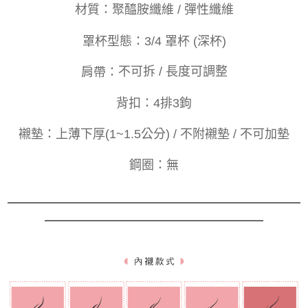
材質：
聚醯胺纖維 / 彈性纖維
罩杯型態：
3/4 罩杯 (深杯)
肩帶：
不可拆 / 長度可調整
背
扣
：
4排3
鉤
襯墊：
上薄下厚(1~1.5公分) / 不附襯墊 / 不可加墊
鋼圈：
無