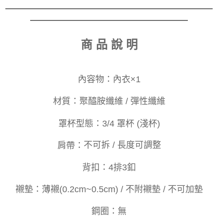
商 品 說 明
內容物：
內衣×1
材質：
聚醯胺纖維 / 彈性纖維
罩杯型態：
3/4 罩杯 (淺杯)
肩帶：
不可拆 / 長度可調整
背
扣
：
4排3釦
襯墊：
薄襯(0.2cm~0.5cm) / 不附襯墊 / 不可加墊
鋼圈：
無