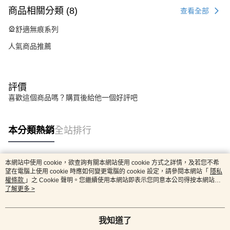
商品相關分類 (8)
查看全部
🎡舒適無痕系列
人氣商品推薦
評價
喜歡這個商品嗎？購買後給他一個好評吧
本分類熱銷
全站排行
本網站中使用 cookie，欲查詢有關本網站使用 cookie 方式之詳情，及若您不希
熱門標籤
望在電腦上使用 cookie 時應如何變更電腦的 cookie 設定，請參閱本網站「
隱私
權條款
」之 Cookie 聲明。您繼續使用本網站即表示您同意本公司得按本網站使
用條款之 Cookie 聲明使用 cookie。
了解更多 >
我知道了