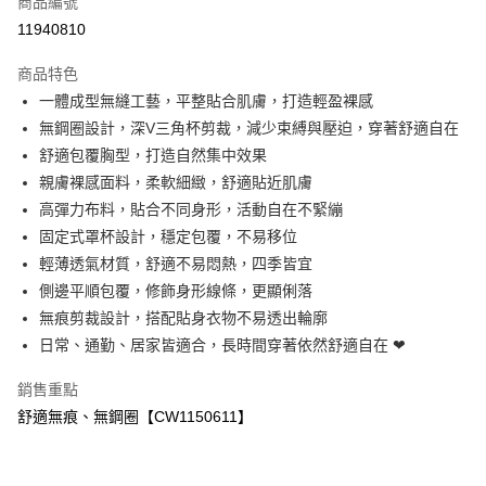
商品編號
超商取貨付款
11940810
LINE Pay
商品特色
Apple Pay
一體成型無縫工藝，平整貼合肌膚，打造輕盈裸感
無鋼圈設計，深V三角杯剪裁，減少束縛與壓迫，穿著舒適自在
ATM付款
舒適包覆胸型，打造自然集中效果
親膚裸感面料，柔軟細緻，舒適貼近肌膚
運送方式
高彈力布料，貼合不同身形，活動自在不緊繃
全家付款取貨
固定式罩杯設計，穩定包覆，不易移位
免運費
輕薄透氣材質，舒適不易悶熱，四季皆宜
側邊平順包覆，修飾身形線條，更顯俐落
付款後全家取貨
無痕剪裁設計，搭配貼身衣物不易透出輪廓
免運費
日常、通勤、居家皆適合，長時間穿著依然舒適自在 ❤
7-11付款取貨
銷售重點
免運費
舒適無痕、無鋼圈【CW1150611】
付款後7-11取貨
免運費