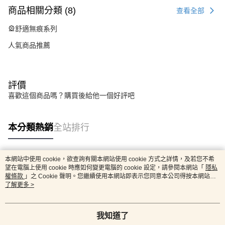
商品相關分類 (8)
查看全部
🎡舒適無痕系列
人氣商品推薦
評價
喜歡這個商品嗎？購買後給他一個好評吧
本分類熱銷
全站排行
本網站中使用 cookie，欲查詢有關本網站使用 cookie 方式之詳情，及若您不希
熱門標籤
望在電腦上使用 cookie 時應如何變更電腦的 cookie 設定，請參閱本網站「
隱私
權條款
」之 Cookie 聲明。您繼續使用本網站即表示您同意本公司得按本網站使
用條款之 Cookie 聲明使用 cookie。
了解更多 >
我知道了