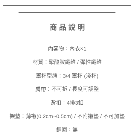
商 品 說 明
內容物：
內衣×1
材質：
聚醯胺纖維 / 彈性纖維
罩杯型態：
3/4 罩杯 (淺杯)
肩帶：
不可拆 / 長度可調整
背
扣
：
4排3釦
襯墊：
薄襯(0.2cm~0.5cm) / 不附襯墊 / 不可加墊
鋼圈：
無