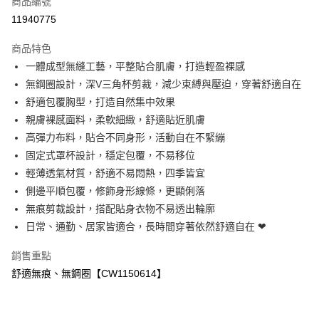
商品編號
超商取貨付款
11940775
LINE Pay
商品特色
Apple Pay
一體成型無縫工藝，平整貼合肌膚，打造輕盈裸感
無鋼圈設計，深V三角杯剪裁，減少束縛與壓迫，穿著舒適自在
ATM付款
舒適包覆胸型，打造自然集中效果
親膚裸感面料，柔軟細緻，舒適貼近肌膚
運送方式
高彈力布料，貼合不同身形，活動自在不緊繃
全家付款取貨
固定式罩杯設計，穩定包覆，不易移位
免運費
輕薄透氣材質，舒適不易悶熱，四季皆宜
側邊平順包覆，修飾身形線條，更顯俐落
付款後全家取貨
無痕剪裁設計，搭配貼身衣物不易透出輪廓
免運費
日常、通勤、居家皆適合，長時間穿著依然舒適自在 ❤
7-11付款取貨
銷售重點
免運費
舒適無痕、無鋼圈【CW1150614】
付款後7-11取貨
免運費