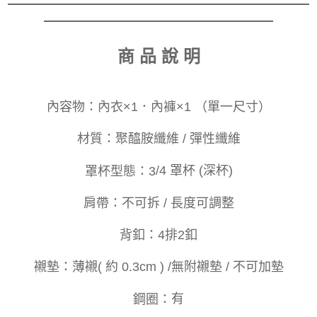
商 品 說 明
內容物：
內衣×1．內褲×1 （單一尺寸）
材質：
聚醯胺纖維 / 彈性纖維
罩杯型態：3
/4 罩杯 (深杯)
肩帶：
不可拆 / 長度可調整
釦
背
：
4排2釦
襯墊：
薄襯( 約 0.3cm ) /無附襯墊 / 不可加墊
鋼圈：
有