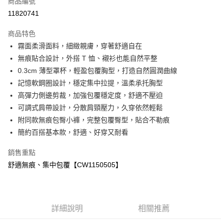
商品編號
超商取貨付款
11820741
LINE Pay
商品特色
Apple Pay
霧面柔滑面料，細緻親膚，穿著舒適自在
無痕貼合設計，外搭 T 恤、襯衫也能自然平整
ATM付款
0.3cm 薄型罩杯，輕盈包覆胸型，打造自然圓潤曲線
記憶軟鋼圈設計，穩定集中拉提，溫柔承托胸型
運送方式
高彈力側邊剪裁，加強包覆穩定度，舒適不壓迫
全家付款取貨
可調式肩帶設計，分散肩頸壓力，久穿依然輕鬆
免運費
附同款無痕包臀小褲，完整包覆臀型，貼合不勒痕
簡約百搭基本款，舒適、好穿又耐看
付款後全家取貨
免運費
銷售重點
舒適無痕、集中包覆【CW1150505】
7-11付款取貨
免運費
付款後7-11取貨
詳細說明
相關推薦
免運費