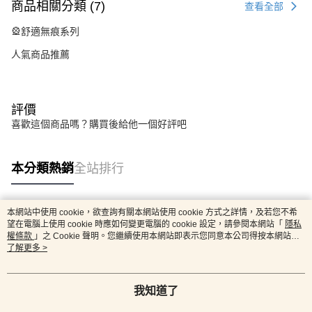
商品相關分類 (7)
查看全部
🎡舒適無痕系列
人氣商品推薦
評價
喜歡這個商品嗎？購買後給他一個好評吧
本分類熱銷
全站排行
本網站中使用 cookie，欲查詢有關本網站使用 cookie 方式之詳情，及若您不希
熱門標籤
望在電腦上使用 cookie 時應如何變更電腦的 cookie 設定，請參閱本網站「
隱私
權條款
」之 Cookie 聲明。您繼續使用本網站即表示您同意本公司得按本網站使
用條款之 Cookie 聲明使用 cookie。
了解更多 >
我知道了