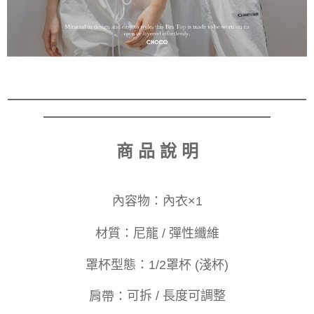
商 品 說 明
內容物：
內衣×1
材質：
尼龍 / 彈性纖維
罩杯型態：
1/2罩杯 (淺杯)
肩帶：
可拆 / 長度可調整