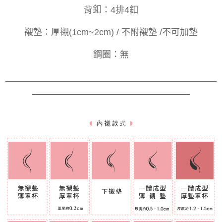
釦
4排4釦
背
：
襯墊：
厚襯(1cm~2cm) / 不附襯墊 /不可加墊
鋼圈：
無