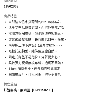
商品編號
超商取貨付款
11562862
LINE Pay
商品特色
Apple Pay
自然渲染色系搭配簡約Bra Top剪裁，
溫柔又帶點慵懶氛圍，內搭外穿都好看！
ATM付款
採用無鋼圈結構，減少壓迫與緊勒感，
穿起來輕盈服貼，長時間也自在不疲累。
運送方式
內墊採上薄下厚設計(最厚處約2cm)，
全家付款取貨
輕輕托起胸型，線條更立體自然。
免運費
固定式內墊不易跑位，穿著更安心，
柔軟彈力親膚無痕布料，透氣不悶熱，
付款後全家取貨
14cm 加寬側邊，側邊肉肉輕鬆搞定，
免運費
細肩帶設計，可拆可調，搭配更靈活。
7-11付款取貨
銷售重點
免運費
舒適無痕、無鋼圈【CW1150203】
付款後7-11取貨
免運費