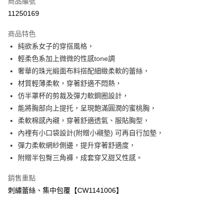
商品編號
超商取貨付款
11250169
LINE Pay
商品特色
Apple Pay
純欲系女子的穿搭風格，
輕柔色系加上微微的性感tone調
ATM付款
奢華的珠光緞面布料搭配細緻柔軟的蕾絲，
材質輕薄柔軟，穿著舒適不悶熱，
運送方式
仿半罩杯的剪裁及彈力軟鋼圈設計，
全家付款取貨
能將胸部向上提托，呈現飽滿圓潤的蜜桃胸，
免運費
柔軟棉感內襯，穿著舒適透氣、服貼胸型，
內裡有小口袋設計(附贈小襯墊) 可再自行加墊，
付款後全家取貨
彈力柔軟網紗側邊，提升穿著舒適度，
免運費
附贈半包臀三角褲，成套穿又甜又性感。
7-11付款取貨
銷售重點
免運費
刺繡蕾絲、集中包覆【CW1141006】
付款後7-11取貨
免運費