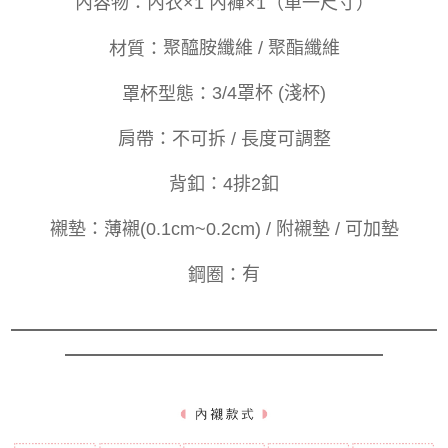
內容物：
內衣×1 內褲×1（單一尺寸）
材質：
聚醯胺纖維 /
聚酯纖維
罩杯型態：
3/4罩杯 (淺杯)
肩帶：
不可拆 / 長度可調整
釦
背
：
4排2釦
襯墊：
薄襯(0.1cm~0.2cm) / 附襯墊 / 可加墊
鋼圈：
有