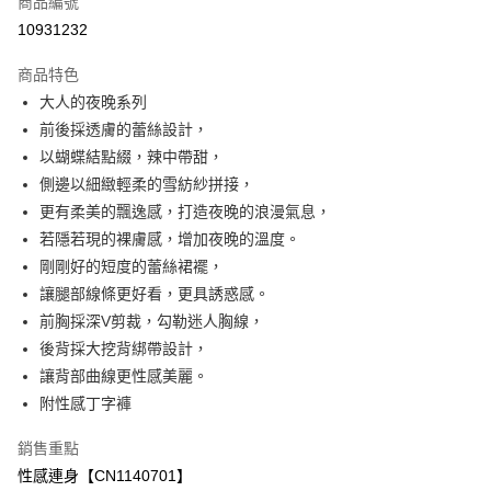
商品編號
超商取貨付款
10931232
LINE Pay
商品特色
Apple Pay
大人的夜晚系列
前後採透膚的蕾絲設計，
ATM付款
以蝴蝶結點綴，辣中帶甜，
側邊以細緻輕柔的雪紡紗拼接，
運送方式
更有柔美的飄逸感，打造夜晚的浪漫氣息，
全家付款取貨
若隱若現的裸膚感，增加夜晚的溫度。
免運費
剛剛好的短度的蕾絲裙襬，
讓腿部線條更好看，更具誘惑感。
付款後全家取貨
前胸採深V剪裁，勾勒迷人胸線，
免運費
後背採大挖背綁帶設計，
7-11付款取貨
讓背部曲線更性感美麗。
免運費
附性感丁字褲
付款後7-11取貨
銷售重點
免運費
性感連身【CN1140701】