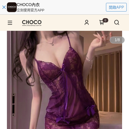
CHOCO內衣
開啟APP
立刻使用官方APP
0
1
/
8