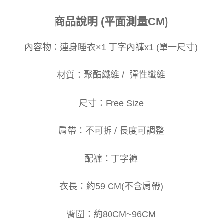
商品說明 (平面測量CM)
內容物：
連身睡衣×1 丁字內褲x1 (單一尺寸)
材質：
聚酯纖維 / 彈性纖維
尺寸：Free Size
肩帶：不可拆 / 長度可調整
配褲：丁字褲
衣長：約59 CM(不含肩帶)
臀圍：約80CM~96CM