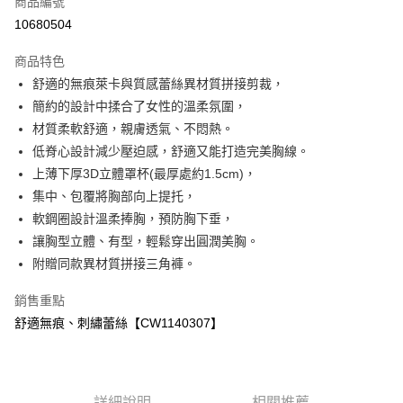
商品編號
超商取貨付款
10680504
LINE Pay
商品特色
Apple Pay
舒適的無痕萊卡與質感蕾絲異材質拼接剪裁，
簡約的設計中揉合了女性的溫柔氛圍，
ATM付款
材質柔軟舒適，親膚透氣、不悶熱。
低脊心設計減少壓迫感，舒適又能打造完美胸線。
運送方式
上薄下厚3D立體罩杯(最厚處約1.5cm)，
全家付款取貨
集中、包覆將胸部向上提托，
免運費
軟鋼圈設計溫柔捧胸，預防胸下垂，
讓胸型立體、有型，輕鬆穿出圓潤美胸。
付款後全家取貨
附贈同款異材質拼接三角褲。
免運費
銷售重點
7-11付款取貨
舒適無痕、刺繡蕾絲【CW1140307】
免運費
付款後7-11取貨
免運費
詳細說明
相關推薦