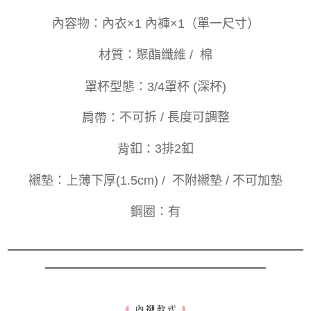
內容物：
內衣×1 內褲×1（單一尺寸）
材質：
聚酯纖維 / 棉
罩杯型態：
3/4罩杯 (深杯)
肩帶：
不可拆 / 長度可調整
釦
背
：
3排2釦
襯墊：
上薄下厚(1.5cm) / 不附襯墊 / 不可加墊
鋼圈：
有