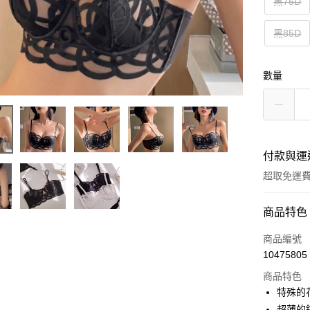
黑75D
黑85D
數量
付款與運
超取免運
付款方式
商品特色
信用卡一
商品編號
10475805
超商取貨
商品特色
LINE Pay
特殊的
超薄的