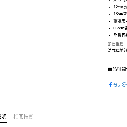
Apple Pay
12c
ATM付款
1/2
穩穩集
0.2
運送方式
附贈同
全家付款
銷售重點
免運費
法式薄蕾絲
付款後全
免運費
商品相關分
7-11付款
✨法式薄
免運費
分享
人氣商品
付款後7-1
🌸A-B罩杯
免運費
🌸C-D罩杯
宅配
說明
相關推薦
🌸下圍80
免運費
🎡刺繡蕾