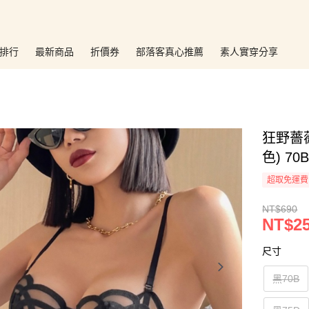
排行
最新商品
折價券
部落客真心推薦
素人實穿分享
狂野薔
色) 70B
超取免運費
NT$690
NT$2
尺寸
黑70B