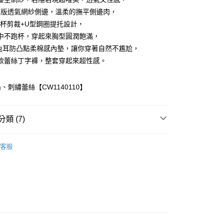
m寬版透氣網紗側邊，溫柔的撫平側邊肉，
半罩杯剪裁+U型鋼圈提托設計，
中不跑杯，穿起來胸型圓潤飽滿，
cm兔耳防凸點柔棉感內墊，讓你穿著自然不尷尬，
款蕾絲丁字褲，整套穿起來超性感。
取貨
、刺繡蕾絲【CW1140110】
家取貨
類 (7)
取貨
蕾絲系列
客服
推薦
1取貨
CM(36吋)以上
絲系列