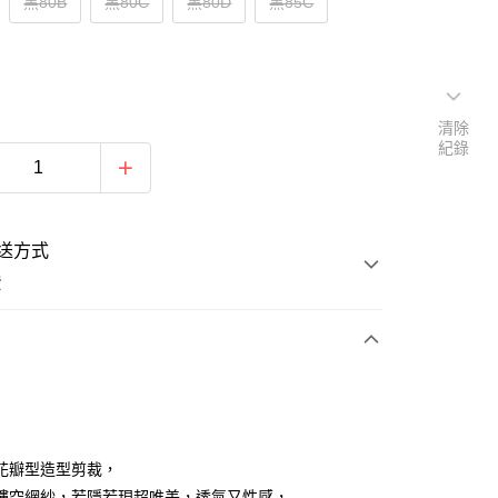
黑80B
黑80C
黑80D
黑85C
清除
紀錄
送方式
費
次付款
付款
花瓣型造型剪裁，
鏤空網紗，若隱若現超唯美，透氣又性感，