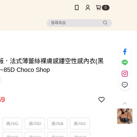
0
薇．法式薄蕾絲裸膚感鏤空性感內衣(黑
~85D Choco Shop
59
黑70C
黑70D
黑75B
黑75C