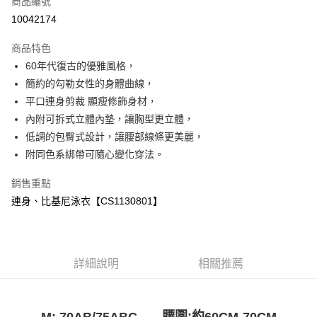
商品編號
超商取貨付款
10042174
LINE Pay
商品特色
Apple Pay
60年代復古的優雅風格，
簡約的勾勒女性的身體曲線，
ATM付款
平口連身剪裁 顯瘦修飾身材，
內附可拆式立體內墊，讓胸型更立體，
運送方式
低調的包臀式設計，讓腰部線條更美麗，
全家付款取貨
附同色系綁帶可隨心變化穿法。
免運費
銷售重點
付款後全家取貨
連身、比基尼泳衣【CS1130801】
免運費
7-11付款取貨
免運費
詳細說明
相關推薦
付款後7-11取貨
免運費
腰圍:約
60CM-70CM
M:
70AB/75ABC