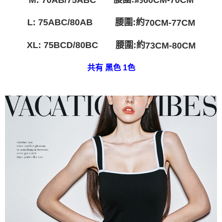
宅配
免運費
L:
腰圍:約
75ABC/80AB
70CM-77CM
:
腰圍:約
XL
75BCD/80BC
73CM-80CM
共有 黑色 1色