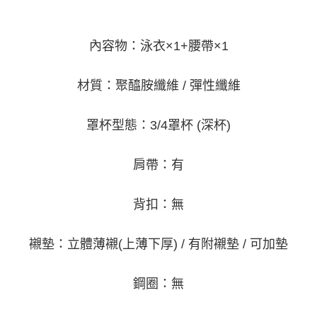
內容物：
泳衣×1+腰帶×1
材質：聚醯胺纖維 / 彈性纖維
罩杯型態：3/4罩杯 (深杯)
肩帶：有
背扣：無
襯墊：
立體薄襯(上薄下厚) / 有附襯墊 / 可加墊
鋼圈：無