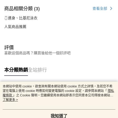
商品相關分類 (3)
查看全部
🩱連身、比基尼泳衣
人氣商品推薦
評價
喜歡這個商品嗎？購買後給他一個好評吧
本分類熱銷
全站排行
本網站中使用 cookie，欲查詢有關本網站使用 cookie 方式之詳情，及若您不希
熱門標籤
望在電腦上使用 cookie 時應如何變更電腦的 cookie 設定，請參閱本網站「
隱私
權條款
」之 Cookie 聲明。您繼續使用本網站即表示您同意本公司得按本網站使
用條款之 Cookie 聲明使用 cookie。
了解更多 >
我知道了